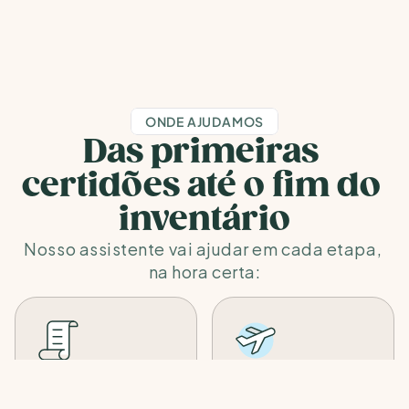
despedida já tiverem 
que sua famíli
sido feitas.
ter acesso.
ONDE AJUDAMOS
Das primeiras 
certidões até o fim do 
inventário
Nosso assistente vai ajudar em cada etapa, 
na hora certa:
Emissão da 
Reembolso de 
Certidão de 
Passagens para o 