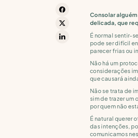
Consolar alguém 
delicada, que re
É normal sentir-se
pode ser difícil 
parecer frias ou 
Não há um protoco
considerações impo
que causará ainda
Não se trata de i
sim de trazer um 
por quem não está
É natural querer 
das intenções, po
comunicamos nesse