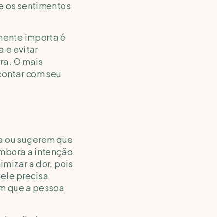
e os sentimentos 
ente importa é 
e evitar 
a. O mais 
ontar com seu 
 ou sugerem que 
mbora a intenção 
mizar a dor, pois 
ele precisa 
m que a pessoa 