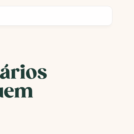
rios 
uem 