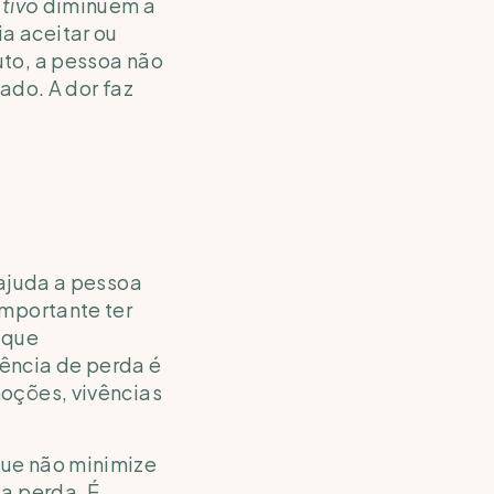
tivo 
diminuem a 
 aceitar ou 
to, a pessoa não 
ado. A dor faz 
ajuda a pessoa 
mportante ter 
que 
ência de perda é 
oções, vivências 
ue não minimize 
a perda. É 