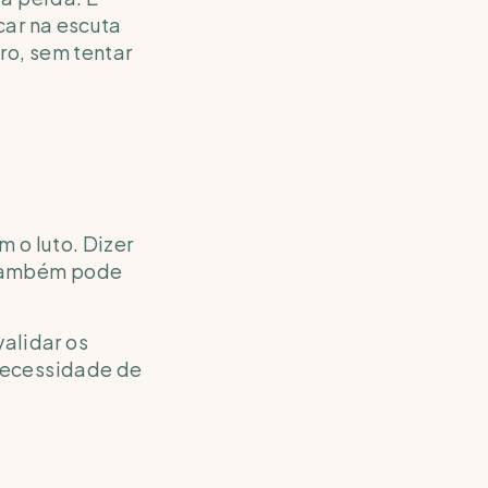
ar na escuta 
o, sem tentar 
o luto. Dizer 
também pode 
lidar os 
necessidade de 