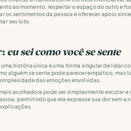
tento ao momento, respeitar o espaço do outro e foc
dar os sentimentos da pessoa e oferecer apoio sincer
ar seu luto.
: 
eu sei como você se sente
ma história única e uma forma singular de lidar com 
mo alguém se sente pode parecer empático, mas 
complexidade das emoções envolvidas. 
is acolhedora pode ser simplesmente escutar e va
essoa, permitindo que ela expresse sua dor sem a 
explicações.