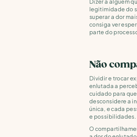
Dizer a alguém qu
legitimidade do s
superar a dor mai
consiga ver espera
parte do processo
Não compa
Dividir e trocar 
enlutada a perceb
cuidado para que
desconsidere a in
única, e cada pes
e possibilidades.
O compartilhament
a dor do enlutado