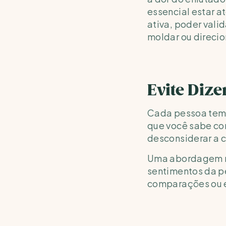
essencial estar a
ativa, poder vali
moldar ou direcion
Evite Dizer
Cada pessoa tem u
que você sabe co
desconsiderar a 
Uma abordagem ma
sentimentos da p
comparações ou 