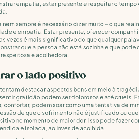
strar empatia, estar presente e respeitar o tempo 
da.
nem sempre é necessário dizer muito – o que realm
idade e empatia. Estar presente, oferecer companhia 
s vezes é mais significativo do que qualquer palavr
nstrar que a pessoa não está sozinha e que pode c
 respeitosa e acolhedora.
rar o lado positivo
tentam destacar aspectos bons em meio à tragédia
sentir gratidão podem ser dolorosos e até cruéis. E
s, confortar, podem soar como uma tentativa de mini
ssão de que o sofrimento não é justificado ou que 
sitivo no momento de maior dor. Isso pode fazer co
endida e isolada, ao invés de acolhida.