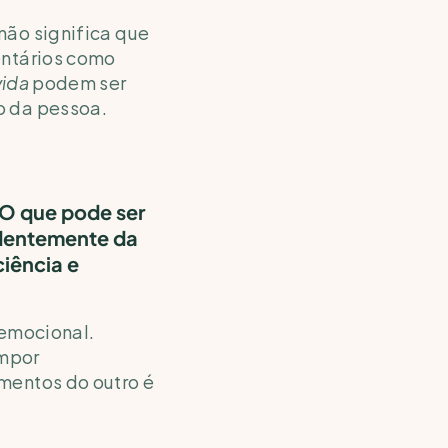
ão significa que 
a perda deixe de existir ou que o enlutado precise "superá-la". Comentários como 
vida
 podem ser 
o da pessoa.
O que pode ser 
dentemente da 
iência e 
emocional. 
mpor 
mentos do outro é 