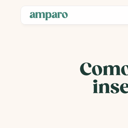
Como 
ins