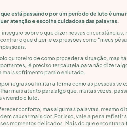
que está passando por um período de luto é uma 
quer atenção e escolha cuidadosa das palavras.
 inseguro sobre o que dizer nessas circunstâncias, 
encontrar o que dizer, e expressões como "meus pê
impessoais.
lo ou roteiro de como proceder a situação, mas há
rtantes,  é preciso ter cautela para não dizer algo 
 mais sofrimento para o enlutado.
mpor regras ou limitar a forma como as pessoas se 
olhar mais atento para algo que, muitas vezes, pas
 vivendo o luto.
oferecer conforto, mas algumas palavras, mesmo dit
dem causar mais dor. Por isso, vale a pena refletir 
s momentos delicados. Mais do que encontrar a fr