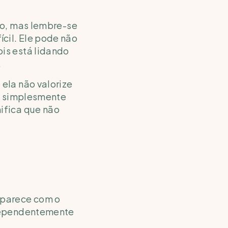
o, mas lembre-se 
il. Ele pode não 
s está lidando 
.
la não valorize 
e simplesmente 
fica que não 
parece com o 
dependentemente 