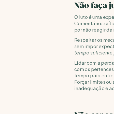
Não faça 
O luto é uma expe
Comentários críti
por não reagir da
Respeitar os meca
sem impor expecta
tempo suficiente 
Lidar com a perda
com os pertences 
tempo para enfren
Forçar limites ou
inadequação e ao