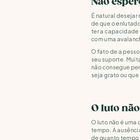
Não esper
É natural desejar
de que o enlutad
ter a capacidade 
com uma avalanch
O fato de a pesso
seu suporte. Muit
não consegue perc
seja grato ou que
O luto não
O luto não é uma
tempo. A ausênci
de quanto tempo