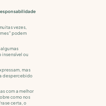
responsabilidade 
muitas vezes, 
sames" podem 
 algumas 
insensível ou 
expressam, mas 
sa despercebido 
as com a melhor 
sobre como nos 
ase certa, o 