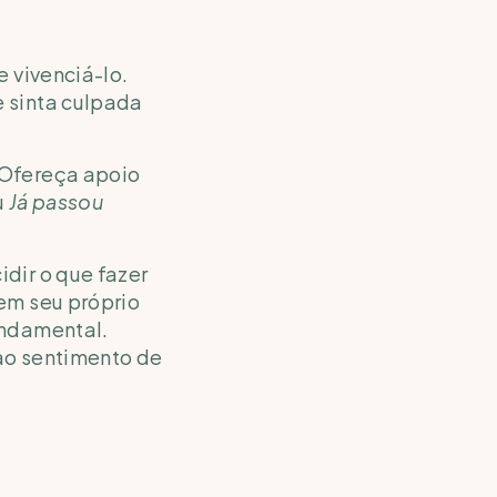
 vivenciá-lo. 
 sinta culpada 
Ofereça apoio 
u 
Já passou 
dir o que fazer 
em seu próprio 
ndamental. 
ao sentimento de 