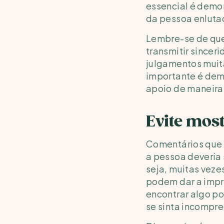
essencial é demon
da pessoa enluta
Lembre-se de que 
transmitir sincer
julgamentos muita
importante é demo
apoio de maneira
Evite most
Comentários que 
a pessoa deveria 
seja, muitas veze
podem dar a impre
encontrar algo po
se sinta incompre