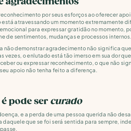
e agradecimentos
 reconhecimento por seus esforços ao oferecer apoi
o está atravessando um momento extremamente difíc
emocional para expressar gratidão no momento, poi
e de sentimentos, mudanças e processos internos
a não demonstrar agradecimento não significa que e
as vezes, o enlutado está tão imerso em sua dor qu
eber ou expressar reconhecimento, o que não signi
 seu apoio não tenha feito a diferença.
 é pode ser 
curado
 doença, e a perda de uma pessoa querida não desa
a daquele que se foi será sentida para sempre, in
 passe.