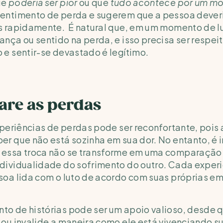
e 
poderia ser pior 
ou que 
tudo acontece por um mo
entimento de perda e sugerem que a pessoa deveria
s rapidamente.  É natural que, em um momento de lu
nça ou sentido na perda, e isso precisa ser respeit
 e sentir-se devastado é legítimo. 
re as perdas
experiências de perdas pode ser reconfortante, pois 
er que não está sozinha em sua dor. No entanto, é i
 essa troca não se transforme em uma comparação 
dividualidade do sofrimento do outro. Cada experi
soa lida com o luto de acordo com suas próprias em
o de histórias pode ser um apoio valioso, desde q
 ou invalide a maneira como ele está vivenciando su